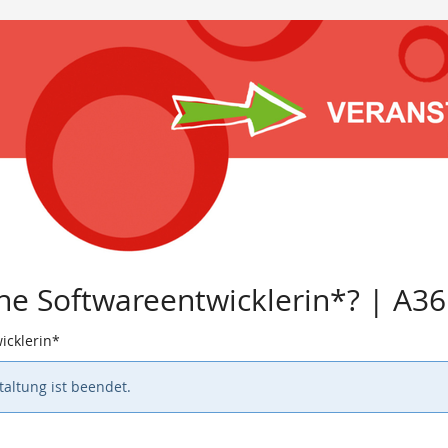
ine Softwareentwicklerin*? | A3
icklerin*
altung ist beendet.