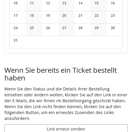
Keine Veranstaltungen
Keine Veranstaltungen
Keine Veranstaltungen
Keine Veranstaltungen
Keine Veranstaltungen
Keine Veranstaltung
Keine Veran
10
11
12
13
14
15
16
Keine Veranstaltungen
Keine Veranstaltungen
Keine Veranstaltungen
Keine Veranstaltungen
Keine Veranstaltungen
Keine Veranstaltung
Keine Veran
17
18
19
20
21
22
23
Keine Veranstaltungen
Keine Veranstaltungen
Keine Veranstaltungen
Keine Veranstaltungen
Keine Veranstaltungen
Keine Veranstaltung
Keine Veran
24
25
26
27
28
29
30
Keine Veranstaltungen
Keine Veranstaltungen
Keine Veranstaltungen
Keine Veranstaltungen
Keine Veranstaltungen
Keine Veranstaltung
Keine Veran
31
Keine Veranstaltungen
Wenn Sie bereits ein Ticket bestellt
haben
Wenn Sie den Status und die Details Ihrer Bestellung
einsehen oder ändern wollen, klicken Sie auf den Link in einer
der E-Mails, die wir Ihnen im Bestellvorgang geschickt haben.
Wenn Sie den Link nicht finden können, klicken Sie auf den
folgenden Button, um ein erneutes Zusenden des Links
anzufordern.
Link erneut senden