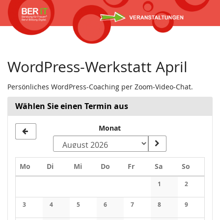
Zum
Haupt-
Inhalt
springen
WordPress-Werkstatt April
Persönliches WordPress-Coaching per Zoom-Video-Chat.
Wählen Sie einen Termin aus
Monat
Montag
Dienstag
Mittwoch
Donnerstag
Freitag
Samstag
Sonntag
Mo
Di
Mi
Do
Fr
Sa
So
Kalender
1
2
Keine Veranstaltung
Keine Veran
3
4
5
6
7
8
9