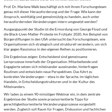
Prof. Dr. Marlene Walk beschäftigt sich mit ihrem Forschungsteam
genau mit dieser Herausforderung und der Frage: Wie kann der
Anspruch, wohltätig und gemeinnützig zu handeln, auch unter
herausfordernden Veränderungen intern umgesetzt werden?
Ausgangspunkt der Studie ist die Ermordung von George Floyd und
die Black-Lives-Matter-Proteste im Frühjahr 2020. Am Beispiel von
Bürgerstiftungen in den USA untersucht das Forschungsteam, wie
Organisationen sich strategisch und strukturell verändern, um sich
klar gegen Rassismus in den eigenen Reihen zu positionieren.
Die Ergebnisse zeigen: Entscheidend sind gemeinsame
Lernprozesse innerhalb der Organisation. Mitarbeitende und
Engagierte setzen sich miteinander auseinander, hinterfragen
Routinen und entwickeln neue Perspektiven. Das führt zu
konkreten Veränderungen – etwa in der Sprache, im täglichen
Handeln, in Entscheidungsstrukturen und in der Kultur des
Miteinanders.
Wir laden zu einem 90-minütigen Webinar ein, in dem zentrale
Ergebnisse der Studie sowie praxisorientierte Tipps für
gerechtigkeitsorientierte Veränderungsprozesse vorgestellt
werden. Zugleich soll Raum für Fragen, Diskussion und fachlichen