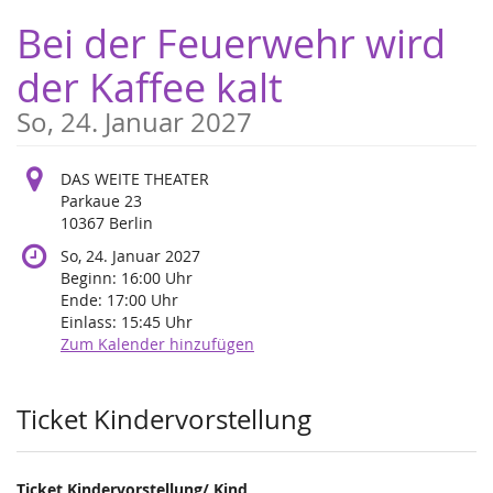
Zum
Bei der Feuerwehr wird
Haupt-
Inhalt
der Kaffee kalt
springen
So, 24. Januar 2027
DAS WEITE THEATER
Parkaue 23
10367 Berlin
So, 24. Januar 2027
Beginn:
16:00
Uhr
Ende:
17:00
Uhr
Einlass:
15:45
Uhr
Zum Kalender hinzufügen
Produkte
Ticket Kindervorstellung
Ticket Kindervorstellung/ Kind