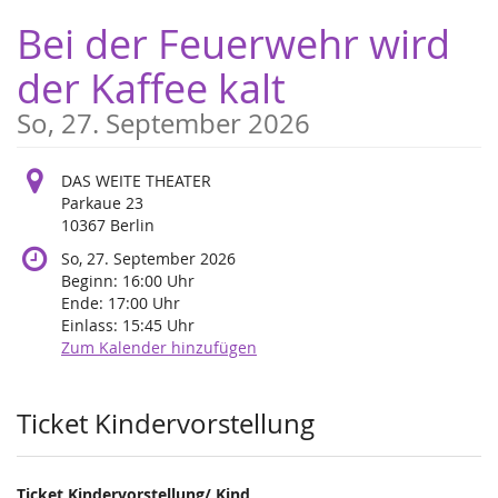
Zum
Bei der Feuerwehr wird
Haupt-
Inhalt
der Kaffee kalt
springen
So, 27. September 2026
DAS WEITE THEATER
Parkaue 23
10367 Berlin
So, 27. September 2026
Beginn:
16:00
Uhr
Ende:
17:00
Uhr
Einlass:
15:45
Uhr
Zum Kalender hinzufügen
Produkte
Ticket Kindervorstellung
Ticket Kindervorstellung/ Kind