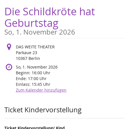
Zum
Die Schildkröte hat
Haupt-
Inhalt
Geburtstag
springen
So, 1. November 2026
DAS WEITE THEATER
Parkaue 23
10367 Berlin
So, 1. November 2026
Beginn:
16:00
Uhr
Ende:
17:00
Uhr
Einlass:
15:45
Uhr
Zum Kalender hinzufügen
Produkte
Ticket Kindervorstellung
Ticket Kindervorstellung/ Kind