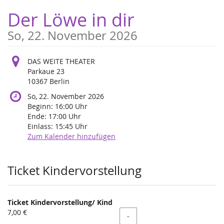
Zum
Der Löwe in dir
Haupt-
Inhalt
So, 22. November 2026
springen
DAS WEITE THEATER
Parkaue 23
10367 Berlin
So, 22. November 2026
Beginn:
16:00
Uhr
Ende:
17:00
Uhr
Einlass:
15:45
Uhr
Zum Kalender hinzufügen
Produkte
Ticket Kindervorstellung
Ticket Kindervorstellung/ Kind
7,00 €
Menge
-