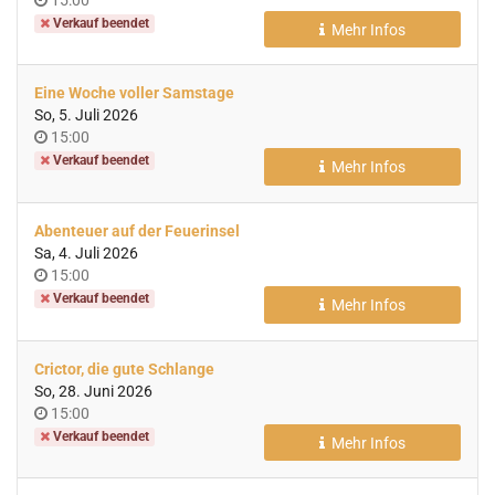
Verkauf beendet
Mehr Infos
Eine Woche voller Samstage
So, 5. Juli 2026
Uhrzeit
15:00
Verkauf beendet
Mehr Infos
Abenteuer auf der Feuerinsel
Sa, 4. Juli 2026
Uhrzeit
15:00
Verkauf beendet
Mehr Infos
Crictor, die gute Schlange
So, 28. Juni 2026
Uhrzeit
15:00
Verkauf beendet
Mehr Infos