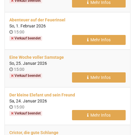
Verkauf beendet
Mehr Infos
Abenteuer auf der Feuerinsel
So, 1. Februar 2026
Uhrzeit
15:00
Verkauf beendet
Mehr Infos
Eine Woche voller Samstage
So, 25. Januar 2026
Uhrzeit
15:00
Verkauf beendet
Mehr Infos
Der kleine Elefant und sein Freund
Sa, 24. Januar 2026
Uhrzeit
15:00
Verkauf beendet
Mehr Infos
Crictor, die gute Schlange