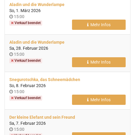
Aladin und die Wunderlampe
So, 1. März 2026
Uhrzeit
15:00
Verkauf beendet
Mehr Infos
Aladin und die Wunderlampe
Sa, 28. Februar 2026
Uhrzeit
15:00
Verkauf beendet
Mehr Infos
Snegurotschka, das Schneemädchen
So, 8. Februar 2026
Uhrzeit
15:00
Verkauf beendet
Mehr Infos
Der kleine Elefant und sein Freund
Sa, 7. Februar 2026
Uhrzeit
15:00