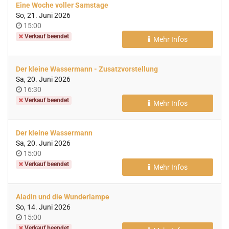
Eine Woche voller Samstage
So, 21. Juni 2026
Uhrzeit
15:00
Verkauf beendet
Mehr Infos
Der kleine Wassermann - Zusatzvorstellung
Sa, 20. Juni 2026
Uhrzeit
16:30
Verkauf beendet
Mehr Infos
Der kleine Wassermann
Sa, 20. Juni 2026
Uhrzeit
15:00
Verkauf beendet
Mehr Infos
Aladin und die Wunderlampe
So, 14. Juni 2026
Uhrzeit
15:00
Verkauf beendet