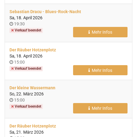
Sebastian Dracu - Blues-Rock-Nacht
Sa, 18. April 2026
Uhrzeit
19:30
Verkauf beendet
Mehr Infos
Der Räuber Hotzenplotz
Sa, 18. April 2026
Uhrzeit
15:00
Verkauf beendet
Mehr Infos
Der kleine Wassermann
So, 22. März 2026
Uhrzeit
15:00
Verkauf beendet
Mehr Infos
Der Räuber Hotzenplotz
Sa, 21. März 2026