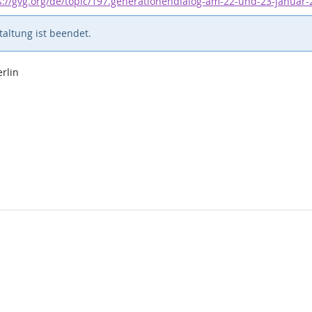
s://gvg.org/de/topic/197.generationendialog-am-22-und-23-januar-
altung ist beendet.
erlin