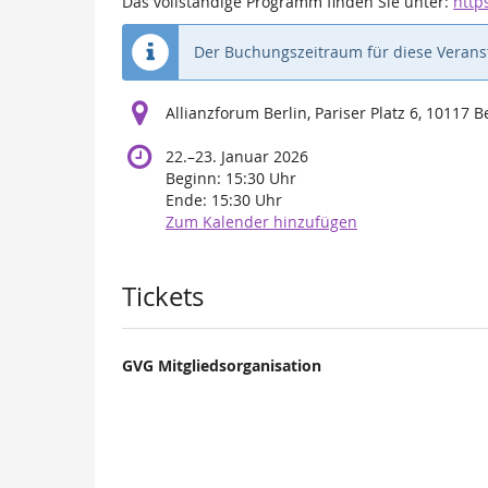
Das vollständige Programm finden Sie unter:
http
Der Buchungszeitraum für diese Veranst
Allianzforum Berlin, Pariser Platz 6, 10117 B
bis
22.
–
23. Januar 2026
Beginn:
15:30
Uhr
Ende:
15:30
Uhr
Zum Kalender hinzufügen
Produkte
Tickets
GVG Mitgliedsorganisation