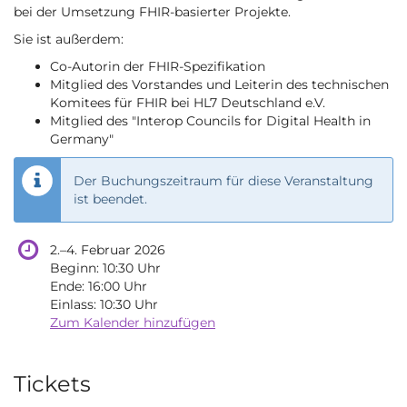
bei der Umsetzung FHIR-basierter Projekte.
Sie ist außerdem:
Co-Autorin der FHIR-Spezifikation
Mitglied des Vorstandes und Leiterin des technischen
Komitees für FHIR bei HL7 Deutschland e.V.
Mitglied des "Interop Councils for Digital Health in
Germany"
Der Buchungszeitraum für diese Veranstaltung
ist beendet.
bis
2.
–
4. Februar 2026
Beginn:
10:30
Uhr
Ende:
16:00
Uhr
Einlass:
10:30
Uhr
Zum Kalender hinzufügen
Produkte
Tickets