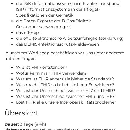
d ie ISiK (Informationssystem im Krankenhaus) und
ISiP (Informationssysteme in der Pflege)-
Spezifikationen der Gematik
d ie Daten-Exporte der DiGas(Digitale
Gesundheitsanwendungen)
d as eRezept
d ie eAU (elektronische Arbeitsunfähigkeitserklärung)
d as DEMIS-Infektionsschutz-Meldewesen
I n unserem Workshop beschäftigen wir uns unter anderem
mit den Fragen:
W ie ist FHIR entstanden?
Wofür kann man FHIR verwenden?
W arum ist FHIR anders als bisherige Standards?
W as macht FHIR so beliebt bei den Entwicklern?
W as ist der Unterschied zwischen HL7 und FHIR?
W as ist der Unterschied zwischen FHIR und IHE?
L öst FHIR alle unsere Interoperabilitätsprobleme?
Ü bersicht
Dauer:
3 Tage (à 4h)