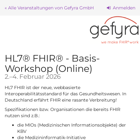
Zum
« Alle Veranstaltungen von Gefyra GmbH
Anmelden
Haupt-
Inhalt
springen
HL7® FHIR® - Basis-
Workshop (Online)
bis
2.
–
4. Februar 2026
HL7 FHIR ist der neue, webbasierte
Interoperabilitätsstandard für das Gesundheitswesen. In
Deutschland erfährt FHIR eine rasante Verbreitung!
S pezifikationen bzw. Organisationen die bereits FHIR
nutzen sind z.B.:
d ie MIOs (Medizinischen Informationsobjekte) der
KBV
d ie Medizininformatik-Initiative