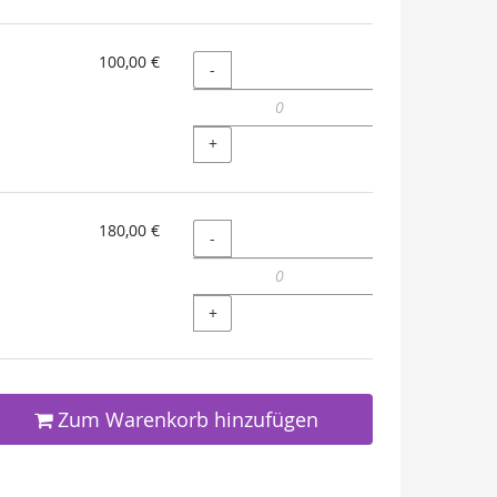
100,00 €
Menge
-
+
180,00 €
Menge
-
+
Zum Warenkorb hinzufügen