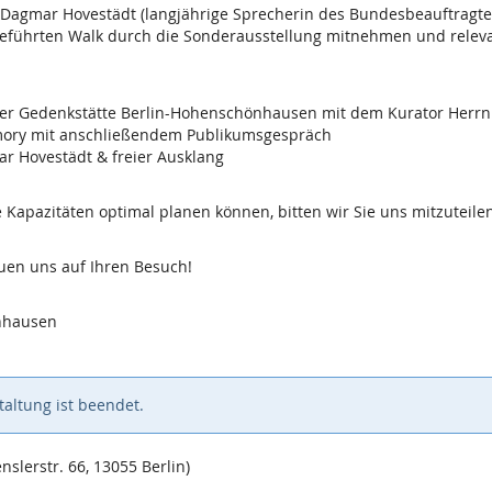
agmar Hovestädt (langjährige Sprecherin des Bundesbeauftragten f
geführten Walk durch die Sonderausstellung mitnehmen und releva
der Gedenkstätte Berlin-Hohenschönhausen mit dem Kurator Herrn
dmory mit anschließendem Publikumsgespräch
ar Hovestädt & freier Ausklang
Kapazitäten optimal planen können, bitten wir Sie uns mitzuteilen
reuen uns auf Ihren Besuch!
nhausen
altung ist beendet.
lerstr. 66, 13055 Berlin)