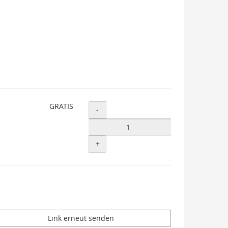
GRATIS
Menge
-
+
Link erneut senden