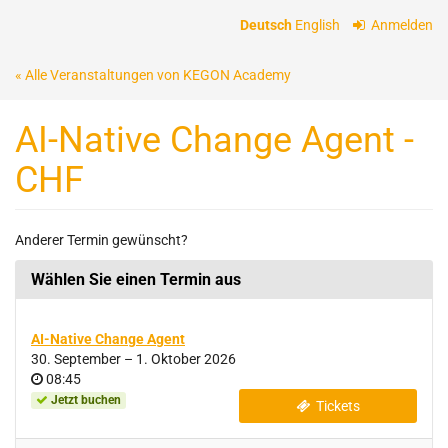
Zum
Deutsch
English
Anmelden
Haupt-
Inhalt
« Alle Veranstaltungen von KEGON Academy
springen
AI-Native Change Agent -
CHF
Anderer Termin gewünscht?
Wählen Sie einen Termin aus
AI-Native Change Agent
bis
30. September
–
1. Oktober 2026
Uhrzeit
08:45
Jetzt buchen
Tickets