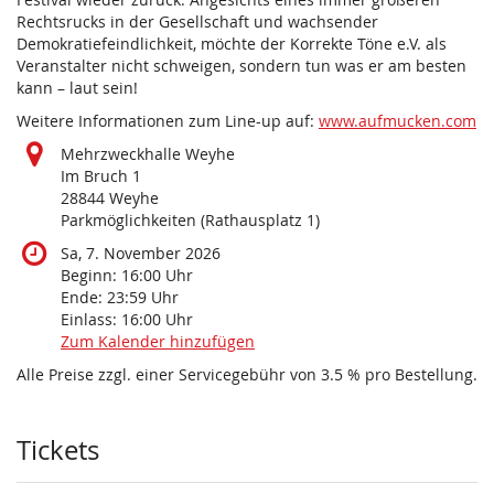
Rechtsrucks in der Gesellschaft und wachsender
Demokratiefeindlichkeit, möchte der Korrekte Töne e.V. als
Veranstalter nicht schweigen, sondern tun was er am besten
kann – laut sein!
Weitere Informationen zum Line-up auf:
www.aufmucken.com
Mehrzweckhalle Weyhe
Im Bruch 1
28844 Weyhe
Parkmöglichkeiten (Rathausplatz 1)
Sa, 7. November 2026
Beginn:
16:00
Uhr
Ende:
23:59
Uhr
Einlass:
16:00
Uhr
Zum Kalender hinzufügen
Alle Preise zzgl. einer Servicegebühr von 3.5 % pro Bestellung.
Produkte
Tickets