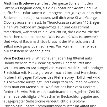
Matthias Brodowy
stellt fest: Der ganze Scheiß mit den
Fakenews begann doch, als die Dinosaurier Adam und Eva
auffraßen. Dafür kannst du morgens jetzt gut gelaunt in den
Badezimmerspiegel schauen, weil dich eine KI wie George
Clooney aussehen lässt. In Thonotosassa stellten 115 Ziegen
einen Weltrekord im Ziegen-Yoga auf und das stimmt
tatsächlich, während es ein Gerücht ist, dass die Würde des
Menschen unantastbar sei. Was ist wahr? Was ist unwahr?
Und wieviel Bauernschläue braucht der Mensch, um sich
selbst nach ganz oben zu faken. Wir können immer wieder
nur feststellen: Sachen gibt’s…
Vera Deckers
weiß: Wir schauen jeden Tag 80-mal aufs
Handy, werden mit <Breaking News> überschüttet und
verlieren uns im Dschungel von <Social Media> und ständiger
Erreichbarkeit. Heute gieren wir nach Likes und Herzchen.
Früher half gegen Follower das Pfefferspray. Höflichkeit wird
als Schwäche ausgelegt und Computern soll man beweisen,
dass man ein Mensch ist. Wo führt das hin? Vera Deckers
fordert: Es wird Zeit, wieder aufeinander zuzugehen, Zeit für
eine neue Leichtigkeit! Mit scharfer Beobachtungsgabe und
ausgeprägter Selbstironie verdeutlicht die Diplom-
Psychologin unsere Kommunikationsmuster im Alltag und