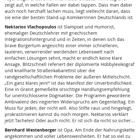
zeigt auf, in welche Fallen wir dabei tappen. Dass man dabei
auch noch herzhaft lachen muss, liegt vielleicht daran, dass
sie eine der besten Stand-up Komikerinnen Deutschlands ist.
Nektarios Vlachopoulos
ist Slampoet und Humorist,
ehemaliger Deutschlehrer mit griechischem
Integrationshintergrund und in Zeiten, in denen sich das
brave Bürgertum angesichts einer immer schnelleren,
lauteren, verwirrender werdenden Lebenswelt nach
einfachen Lösungen sehnt, macht er endlich keine klare
Ansage. Blitzschnell referiert der diplomierte Hobbylexikograf
und knallharte Straßenkabarettist über die
randgesellschaftlichen Probleme der äußeren Mittelschicht.
„Ein ganz klares Jein!“ ist das Manifest der Unverbindlichkeit.
Eine in Granit gemeißelte orsichtige Handlungsempfehlung
für unentschlossene Dogmatiker. Die Programm gewordene
Ambivalenz des negierten Widerspruchs am Gegenteiltag. Ein
Muss für jeden, der nicht will. Also Stifte raus und hingelegt,
prokrastinieren kannst du noch morgen. Nektarios verklärt
jetzt Tacheles! Oder auch nicht. Er ist sich da nicht so sicher...
Bernhard Westenberger
ist Opa. Am Ende der Nahrungskette
angekommen und voller Lebensweisheiten. Er hat so viel zu