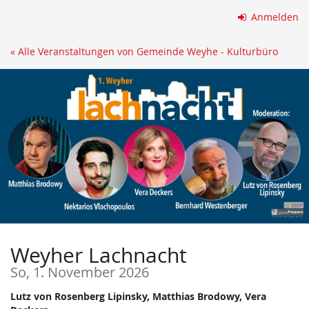
Zum
Anmelden
Haupt-
Inhalt
« Alle Veranstaltungen von Gemeinde Weyhe - Kulturbüro
springen
Weyher Lachnacht
So, 1. November 2026
Lutz von Rosenberg Lipinsky, Matthias Brodowy, Vera