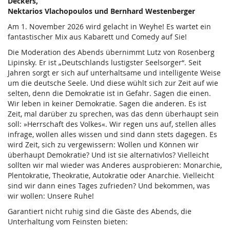
Deckers,
Nektarios Vlachopoulos und Bernhard Westenberger
Am 1. November 2026 wird gelacht in Weyhe! Es wartet ein
fantastischer Mix aus Kabarett und Comedy auf Sie!
Die Moderation des Abends übernimmt Lutz von Rosenberg
Lipinsky. Er ist „Deutschlands lustigster Seelsorger“. Seit
Jahren sorgt er sich auf unterhaltsame und intelligente Weise
um die deutsche Seele. Und diese wühlt sich zur Zeit auf wie
selten, denn die Demokratie ist in Gefahr. Sagen die einen.
Wir leben in keiner Demokratie. Sagen die anderen. Es ist
Zeit, mal darüber zu sprechen, was das denn überhaupt sein
soll: »Herrschaft des Volkes«. Wir regen uns auf, stellen alles
infrage, wollen alles wissen und sind dann stets dagegen. Es
wird Zeit, sich zu vergewissern: Wollen und Können wir
überhaupt Demokratie? Und ist sie alternativlos? Vielleicht
sollten wir mal wieder was Anderes ausprobieren: Monarchie,
Plentokratie, Theokratie, Autokratie oder Anarchie. Vielleicht
sind wir dann eines Tages zufrieden? Und bekommen, was
wir wollen: Unsere Ruhe!
Garantiert nicht ruhig sind die Gäste des Abends, die
Unterhaltung vom Feinsten bieten: