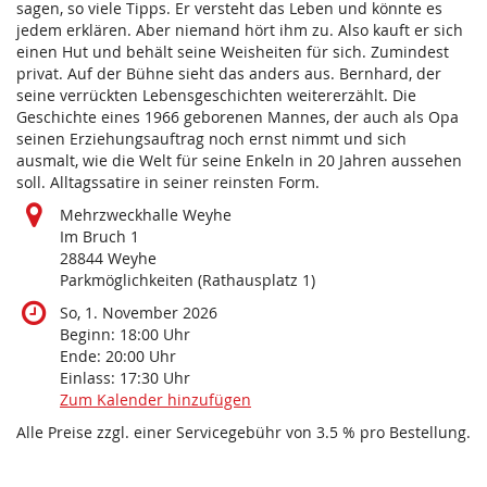
sagen, so viele Tipps. Er versteht das Leben und könnte es
jedem erklären. Aber niemand hört ihm zu. Also kauft er sich
einen Hut und behält seine Weisheiten für sich. Zumindest
privat. Auf der Bühne sieht das anders aus. Bernhard, der
seine verrückten Lebensgeschichten weitererzählt. Die
Geschichte eines 1966 geborenen Mannes, der auch als Opa
seinen Erziehungsauftrag noch ernst nimmt und sich
ausmalt, wie die Welt für seine Enkeln in 20 Jahren aussehen
soll. Alltagssatire in seiner reinsten Form.
Mehrzweckhalle Weyhe
Im Bruch 1
28844 Weyhe
Parkmöglichkeiten (Rathausplatz 1)
So, 1. November 2026
Beginn:
18:00
Uhr
Ende:
20:00
Uhr
Einlass:
17:30
Uhr
Zum Kalender hinzufügen
Alle Preise zzgl. einer Servicegebühr von 3.5 % pro Bestellung.