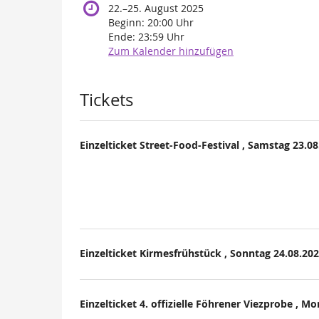
bis
22.
–
25. August 2025
Beginn:
20:00
Uhr
Ende:
23:59
Uhr
Zum Kalender hinzufügen
Produkte
Tickets
Einzelticket Street-Food-Festival , Samstag 23.08
Einzelticket Kirmesfrühstück , Sonntag 24.08.20
Einzelticket 4. offizielle Föhrener Viezprobe , M