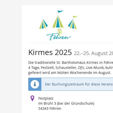
Zum
Haupt-
Inhalt
springen
bis
Kirmes 2025
22.
–
25. August 2
Die traditionelle St. Bartholomäus Kirmes in Föh
4 Tage, Festzelt, Schausteller, DJ’s, Live-Musik, 
gefeiert wird am letzten Wochenende im August.
Der Buchungszeitraum für diese Veranst
Festplatz
Im Brühl 3 (bei der Grundschule)
54343 Föhren