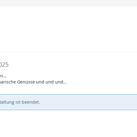
025
ren…
kulinarische Genüsse und und und…
altung ist beendet.