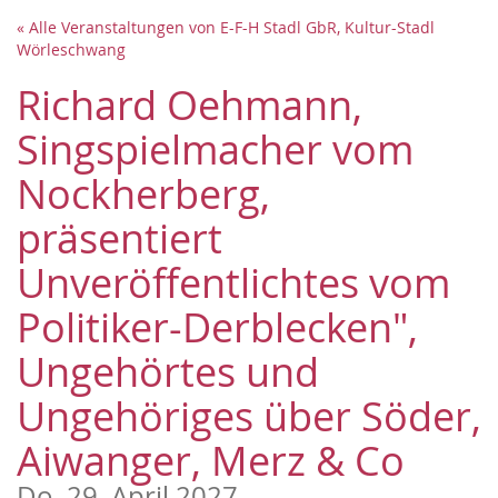
Zum
« Alle Veranstaltungen von E-F-H Stadl GbR, Kultur-Stadl
Haupt-
Wörleschwang
Inhalt
springen
Richard Oehmann,
Singspielmacher vom
Nockherberg,
präsentiert
Unveröffentlichtes vom
Politiker-Derblecken",
Ungehörtes und
Ungehöriges über Söder,
Aiwanger, Merz & Co
Do, 29. April 2027