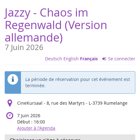
Aller sur
Jazzy - Chaos im
la page
principale
Regenwald (Version
allemande)
7 Juin 2026
Deutsch
English
Français
Se connecter
La période de réservation pour cet événement est
terminée.
CineKursaal - 8, rue des Martyrs - L-3739 Rumelange
7 Juin 2026
Début :
16:00
Ajouter à l'Agenda