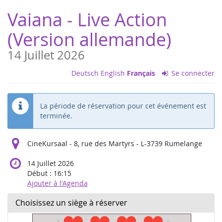
Aller sur
Vaiana - Live Action
la page
principale
(Version allemande)
14 Juillet 2026
Deutsch
English
Français
Se connecter
La période de réservation pour cet événement est
terminée.
CineKursaal - 8, rue des Martyrs - L-3739 Rumelange
14 Juillet 2026
Début :
16:15
Ajouter à l'Agenda
Choisissez un siège à réserver