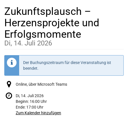
Zum
Zukunftsplausch –
Haupt-
Inhalt
Herzensprojekte und
springen
Erfolgsmomente
Di, 14. Juli 2026
Der Buchungszeitraum für diese Veranstaltung ist
beendet.
Online, über Microsoft Teams
Di, 14. Juli 2026
Beginn:
16:00
Uhr
Ende:
17:00
Uhr
Zum Kalender hinzufügen
Produkte