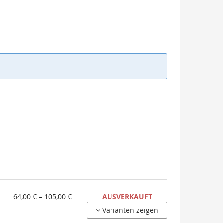
von
64,00 € – 105,00 €
AUSVERKAUFT
64,00 €
Varianten zeigen
bis