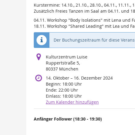
Kurstermine: 14.10., 21.10., 28.10., 04.11., 11.11., 1
Zusätzlich Freies Tanzen im Saal am 04.11. und 18
04.11. Workshop "Body Isolations" mit Lena und Fab
18.11. Workshop "Shared Leading" mit Lea und Fabi
Der Buchungszeitraum für diese Veranst
Kulturzentrum Luise
Ruppertstraße 5,
80337 München
bis
14. Oktober
–
16. Dezember 2024
Beginn:
18:00
Uhr
Ende:
22:00
Uhr
Einlass:
18:00
Uhr
Zum Kalender hinzufügen
Produkte
Anfänger Follower (18:30 - 19:30)
Unkategorisierte
Produkte