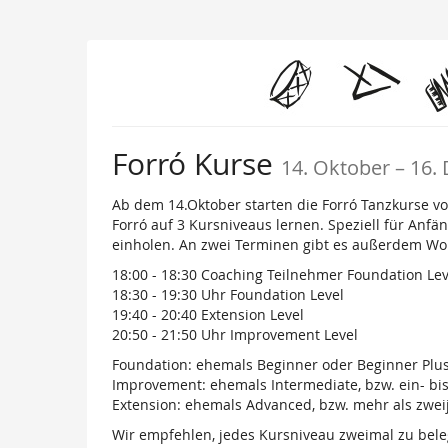
Zum
Haupt-
Inhalt
springen
bis
Forró Kurse
14. Oktober
–
16.
Ab dem 14.Oktober starten die Forró Tanzkurse 
Forró auf 3 Kursniveaus lernen. Speziell für Anf
einholen. An zwei Terminen gibt es außerdem Wo
18:00 - 18:30 Coaching Teilnehmer Foundation Lev
18:30 - 19:30 Uhr Foundation Level
19:40 - 20:40 Extension Level
20:50 - 21:50 Uhr Improvement Level
Foundation: ehemals Beginner oder Beginner Plu
Improvement: ehemals Intermediate, bzw. ein- bis
Extension: ehemals Advanced, bzw. mehr als zwei
Wir empfehlen, jedes Kursniveau zweimal zu bele