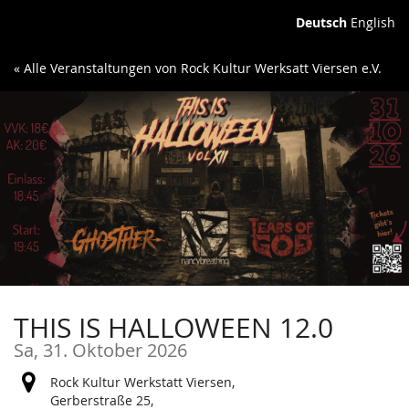
Zum
Deutsch
English
Haupt-
Inhalt
« Alle Veranstaltungen von Rock Kultur Werksatt Viersen e.V.
springen
THIS IS HALLOWEEN 12.0
Sa, 31. Oktober 2026
Rock Kultur Werkstatt Viersen,
Gerberstraße 25,