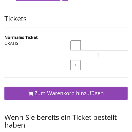
Produkte
Tickets
Normales Ticket
GRATIS
Menge
-
+
Zum Warenkorb hinzufügen
Wenn Sie bereits ein Ticket bestellt
haben