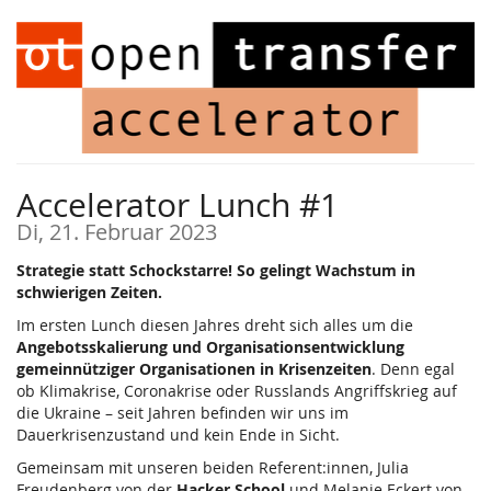
Zum
Haupt-
Inhalt
springen
Accelerator Lunch #1
Di, 21. Februar 2023
Strategie statt Schockstarre! So gelingt Wachstum in
schwierigen Zeiten.
Im ersten Lunch diesen Jahres dreht sich alles um die
Angebotsskalierung und Organisationsentwicklung
gemeinnütziger Organisationen in Krisenzeiten
. Denn egal
ob Klimakrise, Coronakrise oder Russlands Angriffskrieg auf
die Ukraine – seit Jahren befinden wir uns im
Dauerkrisenzustand und kein Ende in Sicht.
Gemeinsam mit unseren beiden Referent:innen, Julia
Freudenberg von der
Hacker School
und Melanie Eckert von