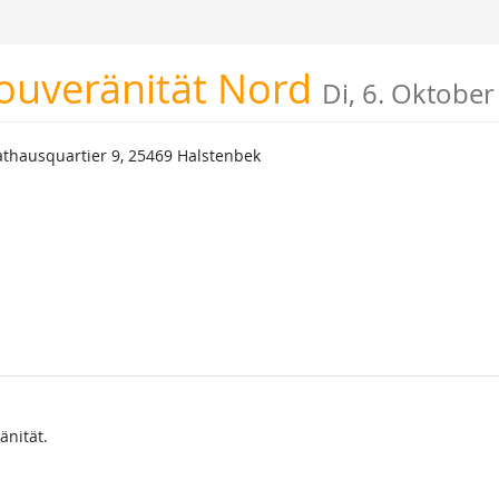
Souveränität Nord
Di, 6. Oktobe
ausquartier 9, 25469 Halstenbek
änität.