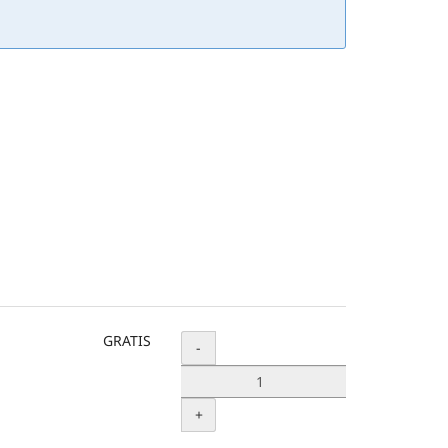
GRATIS
Menge
-
+