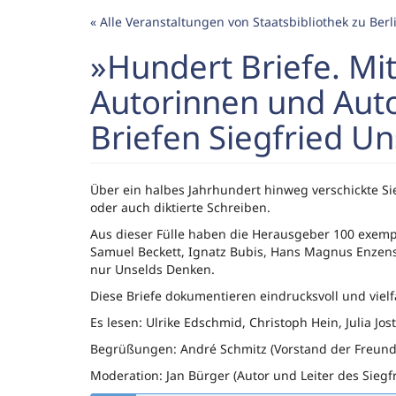
Zum
« Alle Veranstaltungen von Staatsbibliothek zu Berl
Haupt-
Inhalt
»Hundert Briefe. Mi
springen
Autorinnen und Aut
Briefen Siegfried U
Über ein halbes Jahrhundert hinweg verschickte Si
oder auch diktierte Schreiben.
Aus dieser Fülle haben die Herausgeber 100 exemp
Samuel Beckett, Ignatz Bubis, Hans Magnus Enzensbe
nur Unselds Denken.
Diese Briefe dokumentieren eindrucksvoll und vielfä
Es lesen: Ulrike Edschmid, Christoph Hein, Julia J
Begrüßungen: André Schmitz (Vorstand der Freunde 
Moderation: Jan Bürger (Autor und Leiter des Siegf