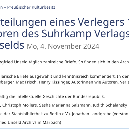
in – Preußischer Kulturbesitz
tteilungen eines Verlegers
oren des Suhrkamp Verlags
nselds
Mo, 4. November 2024
egfried Unseld täglich zahlreiche Briefe. So finden sich in den A
larische Briefe ausgewählt und kenntnisreich kommentiert. In d
rger, Max Frisch, Henry Kissinger, Autorinnen wie Autoren, Verlege
ltig die intellektuelle Geschichte der Bundesrepublik.
ost, Christoph Möllers, Sasha Marianna Salzmann, Judith Schalansky
der Staatsbibliothek zu Berlin e.V.), Jonathan Landgrebe (Vorsta
ried Unseld Archivs in Marbach)