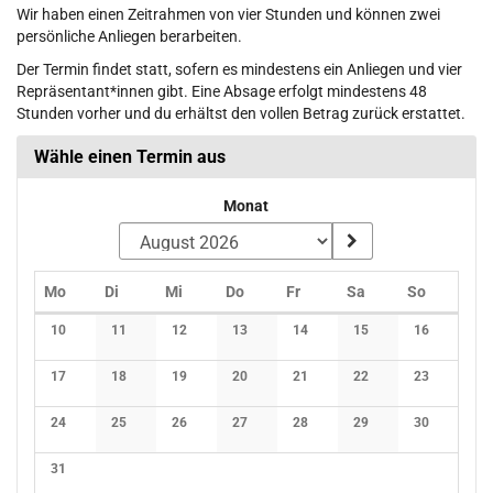
Wir haben einen Zeitrahmen von vier Stunden und können zwei
persönliche Anliegen berarbeiten.
Der Termin findet statt, sofern es mindestens ein Anliegen und vier
Repräsentant*innen gibt. Eine Absage erfolgt mindestens 48
Stunden vorher und du erhältst den vollen Betrag zurück erstattet.
Wähle einen Termin aus
Monat
Montag
Dienstag
Mittwoch
Donnerstag
Freitag
Samstag
Sonntag
Mo
Di
Mi
Do
Fr
Sa
So
Kalender
10
11
12
13
14
15
16
Keine Veranstaltungen
Keine Veranstaltungen
Keine Veranstaltungen
Keine Veranstaltungen
Keine Veranstaltungen
Keine Veranstaltunge
Keine Verans
17
18
19
20
21
22
23
Keine Veranstaltungen
Keine Veranstaltungen
Keine Veranstaltungen
Keine Veranstaltungen
Keine Veranstaltungen
Keine Veranstaltunge
Keine Verans
24
25
26
27
28
29
30
Keine Veranstaltungen
Keine Veranstaltungen
Keine Veranstaltungen
Keine Veranstaltungen
Keine Veranstaltungen
Keine Veranstaltunge
Keine Verans
31