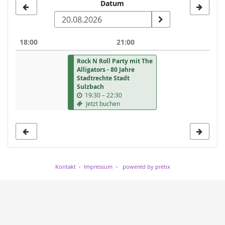
Datum
Datum
zur
Anzeige
18:00
21:00
auswählen
Rock N Roll Party mit The
Alligators - 80 Jahre
Stadtrechte Stadt
Sulzbach
19:30
–
22:30
Jetzt buchen
Kontakt
Impressum
powered by pretix