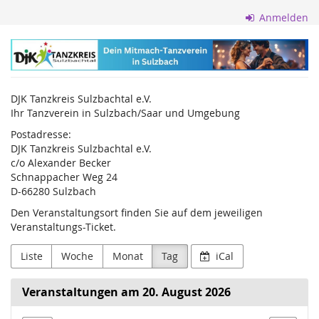
Zum
Anmelden
Haupt-
Inhalt
DJK
springen
Tanzkreis
DJK Tanzkreis Sulzbachtal e.V.
Sulzbachtal
Ihr Tanzverein in Sulzbach/Saar und Umgebung
e.V.
Postadresse:
DJK Tanzkreis Sulzbachtal e.V.
c/o Alexander Becker
Schnappacher Weg 24
D-66280 Sulzbach
Den Veranstaltungsort finden Sie auf dem jeweiligen
Veranstaltungs-Ticket.
Liste
Woche
Monat
Tag
iCal
Veranstaltungen am 20. August 2026