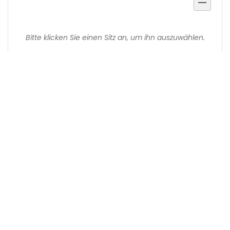
Ausgewählte
Sitze
Bitte klicken Sie einen Sitz an, um ihn auszuwählen.
Produkte
Wenn Sie bereits ein Ticket bestellt
haben
Wenn Sie den Status und die Details Ihrer Bestellung
einsehen oder ändern wollen, klicken Sie auf den Link in
einer der E-Mails, die wir Ihnen im Bestellvorgang geschickt
haben. Wenn Sie den Link nicht finden können, klicken Sie
auf den folgenden Button, um ein erneutes Zusenden des
Links anzufordern.
Link erneut senden
Kontakt
Datenschutzerklärung
Informationen zur Barrierefreiheit
Impressum
Datenschutz
powered by pretix