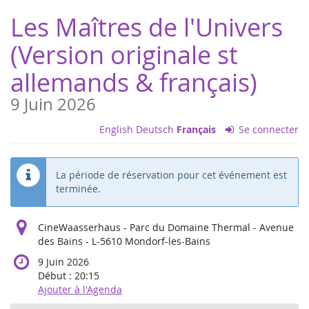
Aller sur
Les Maîtres de l'Univers
la page
principale
(Version originale st
allemands & français)
9 Juin 2026
English
Deutsch
Français
Se connecter
La période de réservation pour cet événement est
terminée.
CineWaasserhaus - Parc du Domaine Thermal - Avenue
des Bains - L-5610 Mondorf-les-Bains
9 Juin 2026
Début :
20:15
Ajouter à l'Agenda