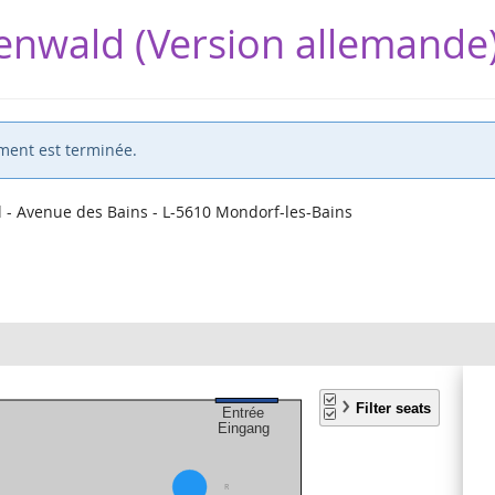
genwald (Version allemande
ment est terminée.
- Avenue des Bains - L-5610 Mondorf-les-Bains
V
s
s