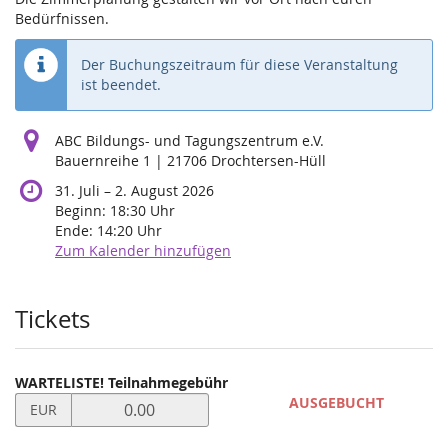
Bedürfnissen.
Der Buchungszeitraum für diese Veranstaltung
ist beendet.
ABC Bildungs- und Tagungszentrum e.V.
Bauernreihe 1 | 21706 Drochtersen-Hüll
bis
31. Juli
–
2. August 2026
Beginn:
18:30
Uhr
Ende:
14:20
Uhr
Zum Kalender hinzufügen
Produkte
Tickets
WARTELISTE! Teilnahmegebühr
Preis
AUSGEBUCHT
EUR
in
EUR