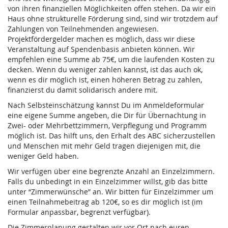
von ihren finanziellen Möglichkeiten offen stehen. Da wir ein
Haus ohne strukturelle Förderung sind, sind wir trotzdem auf
Zahlungen von Teilnehmenden angewiesen.
Projektfördergelder machen es möglich, dass wir diese
Veranstaltung auf Spendenbasis anbieten können. Wir
empfehlen eine Summe ab 75€, um die laufenden Kosten zu
decken. Wenn du weniger zahlen kannst, ist das auch ok,
wenn es dir möglich ist, einen höheren Betrag zu zahlen,
finanzierst du damit solidarisch andere mit.
Nach Selbsteinschätzung kannst Du im Anmeldeformular
eine eigene Summe angeben, die Dir für Übernachtung in
Zwei- oder Mehrbettzimmern, Verpflegung und Programm
möglich ist. Das hilft uns, den Erhalt des ABC sicherzustellen
und Menschen mit mehr Geld tragen diejenigen mit, die
weniger Geld haben.
Wir verfügen über eine begrenzte Anzahl an Einzelzimmern.
Falls du unbedingt in ein Einzelzimmer willst, gib das bitte
unter “Zimmerwünsche” an. Wir bitten für Einzelzimmer um
einen Teilnahmebeitrag ab 120€, so es dir möglich ist (im
Formular anpassbar, begrenzt verfügbar).
Die Zimmerplanung gestalten wir vor Ort nach euren