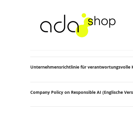
Zum
Whitepaper:
Haupt-
Inhalt
Unternehmensrichtli
springen
für
verantwortungsvolle
KI
Produkte
Unternehmensrichtlinie für verantwortungsvolle K
Unkategorisierte
Produkte
Company Policy on Responsible AI (Englische Vers