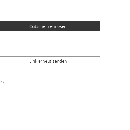
Gutschein einlösen
Link erneut senden
tix