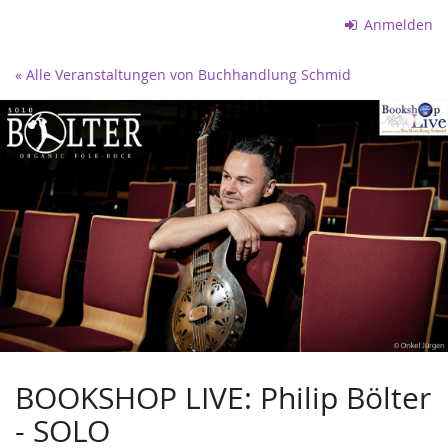
Zum
Anmelden
Haupt-
Inhalt
« Alle Veranstaltungen von Buchhandlung Schmid
springen
BOOKSHOP LIVE: Philip Bölter
- SOLO