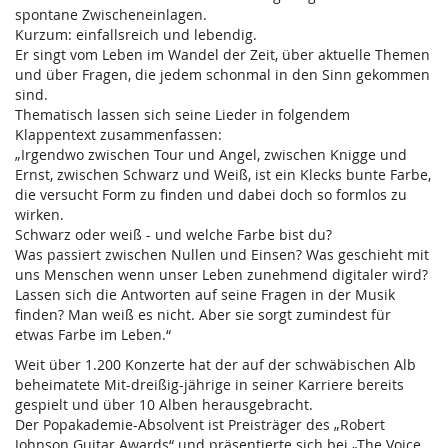
spontane Zwischeneinlagen.
Kurzum: einfallsreich und lebendig.
Er singt vom Leben im Wandel der Zeit, über aktuelle Themen
und über Fragen, die jedem schonmal in den Sinn gekommen
sind.
Thematisch lassen sich seine Lieder in folgendem
Klappentext zusammenfassen:
„Irgendwo zwischen Tour und Angel, zwischen Knigge und
Ernst, zwischen Schwarz und Weiß, ist ein Klecks bunte Farbe,
die versucht Form zu finden und dabei doch so formlos zu
wirken.
Schwarz oder weiß - und welche Farbe bist du?
Was passiert zwischen Nullen und Einsen? Was geschieht mit
uns Menschen wenn unser Leben zunehmend digitaler wird?
Lassen sich die Antworten auf seine Fragen in der Musik
finden? Man weiß es nicht. Aber sie sorgt zumindest für
etwas Farbe im Leben.“
Weit über 1.200 Konzerte hat der auf der schwäbischen Alb
beheimatete Mit-dreißig-jährige in seiner Karriere bereits
gespielt und über 10 Alben herausgebracht.
Der Popakademie-Absolvent ist Preisträger des „Robert
Johnson Guitar Awards“ und präsentierte sich bei „The Voice