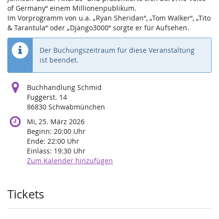
of Germany“ einem Millionenpublikum.
Im Vorprogramm von u.a. „Ryan Sheridan“, „Tom Walker“, „Tito
& Tarantula“ oder „Django3000“ sorgte er für Aufsehen.
Der Buchungszeitraum für diese Veranstaltung
ist beendet.
Buchhandlung Schmid
Fuggerst. 14
86830 Schwabmünchen
Mi, 25. März 2026
Beginn:
20:00
Uhr
Ende:
22:00
Uhr
Einlass:
19:30
Uhr
Zum Kalender hinzufügen
Produkte
Tickets