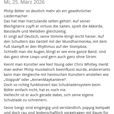
Mi, 25. März 2026
Philip Bölter ist deutlich mehr als ein gewöhnlicher
Liedermacher.
Das hat man hierzulande selten gehört. Auf seiner
Blechgitarre zupft er virtuos die Saiten, spielt die Akkorde,
Bassläufe und Melodien gleichzeitig.
Er singt auf Deutsch, seine Stimme klingt leicht heiser. Auf
den Schultern das Gestell mit der Mundharmonika, mit dem
Fuß stampft er den Rhythmus auf der Stompbox.
Schließt man die Augen, klingt er wie eine ganze Band. Und
das ganz ohne Loops und gern auch ganz ohne Strom.
Kennt man Künstler wie Neil Young oder Chris Whitley, merkt
man woher Philip musikalisch beeinflusst wurde, andererseits
kann man Vergleiche mit heimischen Künstlern anstellen wie
„Stoppok“ oder „AnnenMayKanterei“.
Doch so richtig funktioniert das Schubladensystem beim
Bölter einfach nicht, hat es noch nie.
Vielleicht ist er auch gerade dabei, sich seine eigene
Schublade zu schreinern.
Seine Songs sind eingängig und verständlich, poppig kompakt
und doch rau und leidenschaftlich vorgetragen mit Raum für