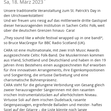
Sa, 18. März 2023
Unsere traditionelle Veranstaltung zum St. Patrick's Day in
den Ulrichswerkstätten!
Und wir freuen uns riesig auf das mittlerweile dritte Gastspiel
dieser herausragenden Institution in Sachen Celtic Folk, weit
über die deutschen Grenzen hinaus- Cara!
„They sound like a whole festival wrapped up in one band!“,
so Bruce MacGregor für BBC Radio Scotland (UK).
CARA ist eine multinationale, mit zwei Irish Music Awards
ausgezeichnete Celtic Folk-Band. Die MusikerInnen kommen
aus Irland, Schottland und Deutschland und haben in den 19
Jahren ihres Bestehens einen ausgezeichneten Ruf erworben
für ihre innovativen Arrangements, ihre Eigenkompositionen
und Songwriting, die virtuose Darbietung und eine
charismatische Bühnenpräsenz.
CARA steht für die gelungene Verbindung von Gesang gleich
zweier herausragender Sängerinnen mit den rasanten
irischen Instrumentalstücken auf allerhöchstem Niveau.
Virtuose Soli auf dem irischen Dudelsack, rasante
Geigenpassagen, ergreifende Balladen und meister- haftes
Spiel auf der Gitarre – die Liste könnte noch lange