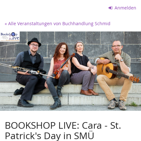
Zum
Anmelden
Haupt-
Inhalt
« Alle Veranstaltungen von Buchhandlung Schmid
springen
BOOKSHOP LIVE: Cara - St.
Patrick's Day in SMÜ