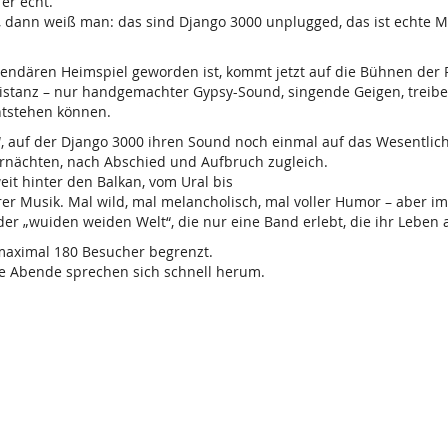
er echt.
, dann weiß man: das sind Django 3000 unplugged, das ist echte M
endären Heimspiel geworden ist, kommt jetzt auf die Bühnen der 
Distanz – nur handgemachter Gypsy-Sound, singende Geigen, treibe
ntstehen können.
“, auf der Django 3000 ihren Sound noch einmal auf das Wesentlic
rnächten, nach Abschied und Aufbruch zugleich.
t hinter den Balkan, vom Ural bis
er Musik. Mal wild, mal melancholisch, mal voller Humor – aber im
r „wuiden weiden Welt“, die nur eine Band erlebt, die ihr Leben 
 maximal 180 Besucher begrenzt.
iese Abende sprechen sich schnell herum.