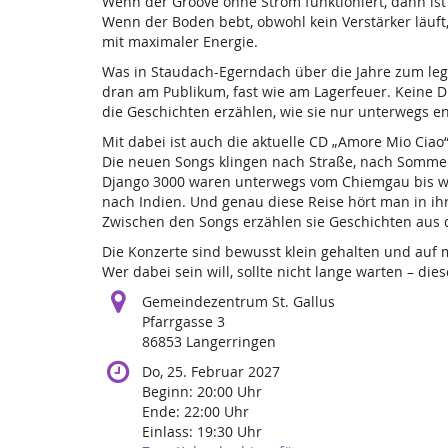
Wenn der Groove ohne Strom funktioniert, dann ist 
Wenn der Boden bebt, obwohl kein Verstärker läuft
mit maximaler Energie.
Was in Staudach-Egerndach über die Jahre zum leg
dran am Publikum, fast wie am Lagerfeuer. Keine 
die Geschichten erzählen, wie sie nur unterwegs e
Mit dabei ist auch die aktuelle CD „Amore Mio Ciao
Die neuen Songs klingen nach Straße, nach Somme
Django 3000 waren unterwegs vom Chiemgau bis wei
nach Indien. Und genau diese Reise hört man in ihr
Zwischen den Songs erzählen sie Geschichten aus de
Die Konzerte sind bewusst klein gehalten und auf
Wer dabei sein will, sollte nicht lange warten – d
Gemeindezentrum St. Gallus
Pfarrgasse 3
86853 Langerringen
Do, 25. Februar 2027
Beginn:
20:00
Uhr
Ende:
22:00
Uhr
Einlass:
19:30
Uhr