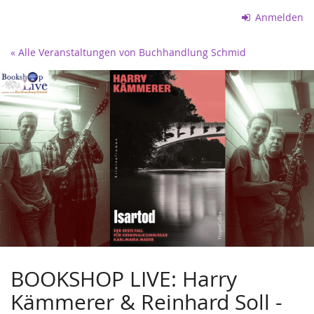
Zum
Anmelden
Haupt-
Inhalt
« Alle Veranstaltungen von Buchhandlung Schmid
springen
BOOKSHOP LIVE: Harry
Kämmerer & Reinhard Soll -