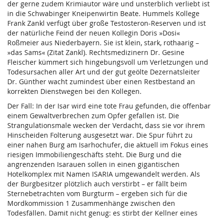
der gerne zudem Krimiautor wäre und unsterblich verliebt ist
in die Schwabinger Kneipenwirtin Beate. Hummels Kollege
Frank Zankl verfügt über große Testosteron-Reserven und ist
der natürliche Feind der neuen Kollegin Doris »Dosi«
Roßmeier aus Niederbayern. Sie ist klein, stark, rothaarig –
»das Sams« (Zitat Zankl). Rechtsmedizinern Dr. Gesine
Fleischer kümmert sich hingebungsvoll um Verletzungen und
Todesursachen aller Art und der gut geölte Dezernatsleiter
Dr. Günther wacht zumindest über einen Restbestand an
korrekten Dienstwegen bei den Kollegen.
Der Fall: In der Isar wird eine tote Frau gefunden, die offenbar
einem Gewaltverbrechen zum Opfer gefallen ist. Die
Strangulationsmale wecken der Verdacht, dass sie vor ihrem
Hinscheiden Folterung ausgesetzt war. Die Spur führt zu
einer nahen Burg am Isarhochufer, die aktuell im Fokus eines
riesigen Immobiliengeschäfts steht. Die Burg und die
angrenzenden Isarauen sollen in einen gigantischen
Hotelkomplex mit Namen ISARIA umgewandelt werden. Als
der Burgbesitzer plötzlich auch verstirbt – er fällt beim
Sternebetrachten vom Burgturm – ergeben sich für die
Mordkommission 1 Zusammenhänge zwischen den
Todesfällen. Damit nicht genug: es stirbt der Kellner eines