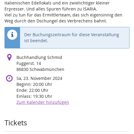
italienischen Edellokals und ein zwielichtiger kleiner
Erpresser. Und alles Spuren führen zu ISARIA.
Viel zu tun für das Ermittlerteam, das sich eigensinnig den
Weg durch den Dschungel des Verbrechens bahnt.
Der Buchungszeitraum für diese Veranstaltung
ist beendet.
Buchhandlung Schmid
Fuggerst. 14
86830 Schwabmünchen
Sa, 23. November 2024
Beginn:
20:00
Uhr
Ende:
22:00
Uhr
Einlass:
19:30
Uhr
Zum Kalender hinzufügen
Produkte
Tickets