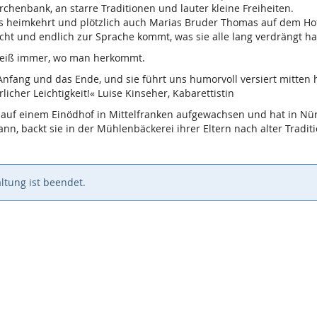
chenbank, an starre Traditionen und lauter kleine Freiheiten.
eimkehrt und plötzlich auch Marias Bruder Thomas auf dem Hof steh
cht und endlich zur Sprache kommt, was sie alle lang verdrängt h
weiß immer, wo man herkommt.
ang und das Ende, und sie führt uns humorvoll versiert mitten h
licher Leichtigkeit!« Luise Kinseher, Kabarettistin
 auf einem Einödhof in Mittelfranken aufgewachsen und hat in Nür
ann, backt sie in der Mühlenbäckerei ihrer Eltern nach alter Tradit
ltung ist beendet.