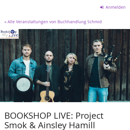
Zum
Anmelden
Haupt-
Inhalt
« Alle Veranstaltungen von Buchhandlung Schmid
springen
BOOKSHOP LIVE: Project
Smok & Ainsley Hamill