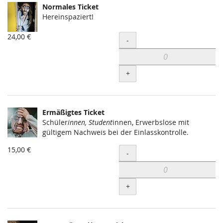
Normales Ticket
Hereinspaziert!
24,00 €
Menge
-
+
Ermäßigtes Ticket
Schüler
innen, Student
innen, Erwerbslose mit
gültigem Nachweis bei der Einlasskontrolle.
15,00 €
Menge
-
+