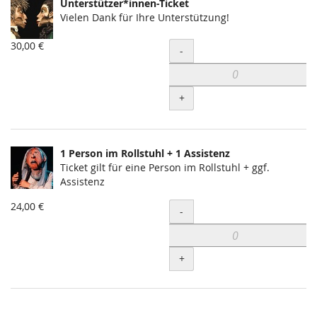
Unterstützer*innen-Ticket
Vielen Dank für Ihre Unterstützung!
30,00 €
Menge
-
+
1 Person im Rollstuhl + 1 Assistenz
Ticket gilt für eine Person im Rollstuhl + ggf.
Assistenz
24,00 €
Menge
-
+