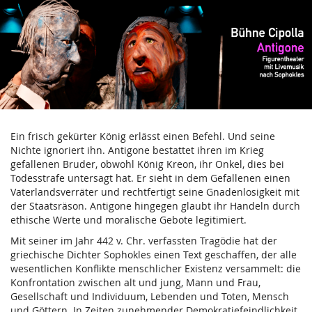
Antigone
Zum
Haupt-
Di,
Inhalt
27.
springen
Mai
2025
Ein frisch gekürter König erlässt einen Befehl. Und seine
Nichte ignoriert ihn. Antigone bestattet ihren im Krieg
gefallenen Bruder, obwohl König Kreon, ihr Onkel, dies bei
Todesstrafe untersagt hat. Er sieht in dem Gefallenen einen
Vaterlandsverräter und rechtfertigt seine Gnadenlosigkeit mit
der Staatsräson. Antigone hingegen glaubt ihr Handeln durch
ethische Werte und moralische Gebote legitimiert.
Mit seiner im Jahr 442 v. Chr. verfassten Tragödie hat der
griechische Dichter Sophokles einen Text geschaffen, der alle
wesentlichen Konflikte menschlicher Existenz versammelt: die
Konfrontation zwischen alt und jung, Mann und Frau,
Gesellschaft und Individuum, Lebenden und Toten, Mensch
und Göttern. In Zeiten zunehmender Demokratiefeindlichkeit