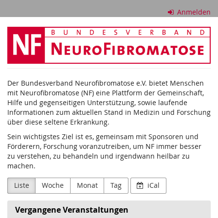
Zum
Anmelden
Haupt-
Inhalt
Bundesverband
springen
Neurofibromatose
e.V.
Der Bundesverband Neurofibromatose e.V. bietet Menschen
mit Neurofibromatose (NF) eine Plattform der Gemeinschaft,
Hilfe und gegenseitigen Unterstützung, sowie laufende
Informationen zum aktuellen Stand in Medizin und Forschung
über diese seltene Erkrankung.
Sein wichtigstes Ziel ist es, gemeinsam mit Sponsoren und
Förderern, Forschung voranzutreiben, um NF immer besser
zu verstehen, zu behandeln und irgendwann heilbar zu
machen.
Liste
Woche
Monat
Tag
iCal
Vergangene Veranstaltungen