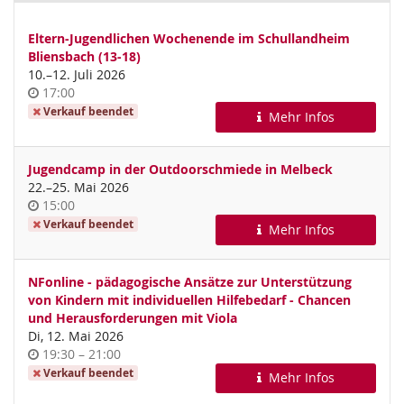
Eltern-Jugendlichen Wochenende im Schullandheim
Bliensbach (13-18)
bis
10.
–
12. Juli 2026
Uhrzeit
17:00
Verkauf beendet
Mehr Infos
Jugendcamp in der Outdoorschmiede in Melbeck
bis
22.
–
25. Mai 2026
Uhrzeit
15:00
Verkauf beendet
Mehr Infos
NFonline - pädagogische Ansätze zur Unterstützung
von Kindern mit individuellen Hilfebedarf - Chancen
und Herausforderungen mit Viola
Di, 12. Mai 2026
Uhrzeit
bis
19:30
–
21:00
Verkauf beendet
Mehr Infos