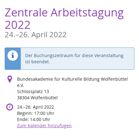
Zum
Zentrale Arbeitstagung
Haupt-
Inhalt
2022
springen
bis
24.
–
26. April 2022
Der Buchungszeitraum für diese Veranstaltung
ist beendet.
Bundesakademie für Kulturelle Bildung Wolfenbüttel
e.V.
Schlossplatz 13
38304 Wolfenbüttel
bis
24.
–
26. April 2022
Beginn:
17:00
Uhr
Ende:
14:00
Uhr
Zum Kalender hinzufügen