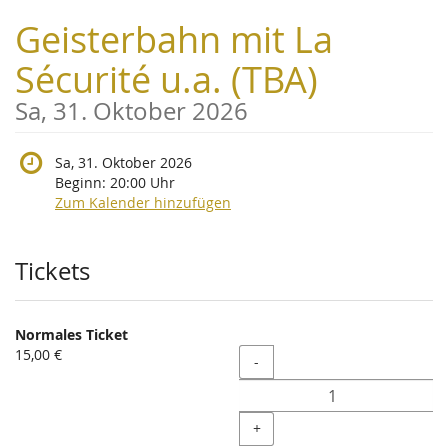
Zum
Geisterbahn mit La
Haupt-
Inhalt
Sécurité u.a. (TBA)
springen
Sa, 31. Oktober 2026
Sa, 31. Oktober 2026
Beginn:
20:00
Uhr
Zum Kalender hinzufügen
Produkte
Tickets
Normales Ticket
15,00 €
Menge
-
+