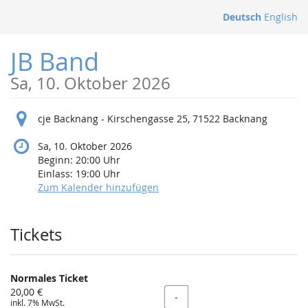
Zum
Deutsch
English
Haupt-
Inhalt
JB Band
springen
Sa, 10. Oktober 2026
cje Backnang - Kirschengasse 25, 71522 Backnang
Sa, 10. Oktober 2026
Beginn:
20:00
Uhr
Einlass:
19:00
Uhr
Zum Kalender hinzufügen
Produkte
Tickets
Normales Ticket
20,00 €
Menge
-
inkl. 7% MwSt.