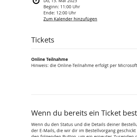
Do, 15. Mai 2025
Beginn:
11:00
Uhr
Ende:
12:00
Uhr
Zum Kalender hinzufügen
Produkte
Tickets
Online Teilnahme
Hinweis: die Online-Teilnahme erfolgt per Microsof
Wenn du bereits ein Ticket beste
Wenn du den Status und die Details deiner Bestellun
der E-Mails, die wir dir im Bestellvorgang geschick
den folgenden Button, um ein erneutes Zusenden d