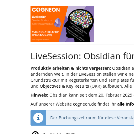
Zum
Haupt-
Inhalt
springen
LiveSession: Obsidian fü
Produktiv arbeiten & nichts vergessen:
Obsidian
a
ändernden Welt. In der LiveSession stellen wir ein
Grundstruktur mit Registerkarten und Templates f
und
Objectives & Key Results
(OKR) aufbauen. Alle
Hinweis:
Obsidian kann seit dem 20. Februar 2025
Auf unserer Website
cogneon.de
findet Ihr
alle In
Der Buchungszeitraum für diese Veransta