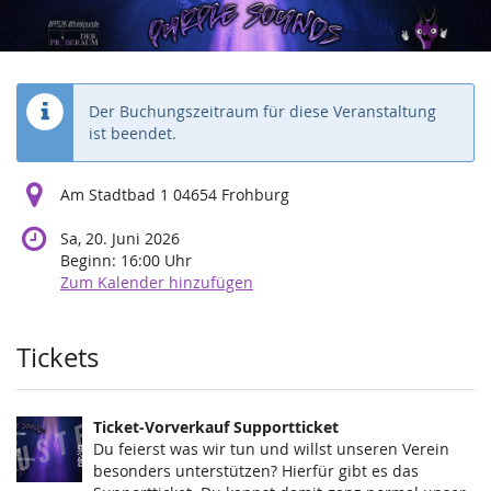
Purple
Zum
Haupt-
Sounds
Inhalt
springen
2026
Der Buchungszeitraum für diese Veranstaltung
ist beendet.
Sa,
20.
Juni
Am Stadtbad 1 04654 Frohburg
2026
Sa, 20. Juni 2026
Beginn:
16:00
Uhr
Zum Kalender hinzufügen
Produkte
Tickets
Ticket-Vorverkauf Supportticket
Du feierst was wir tun und willst unseren Verein
besonders unterstützen? Hierfür gibt es das