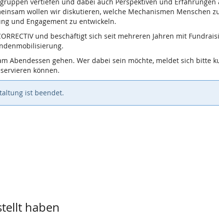
ngruppen vertiefen und dabei auch Perspektiven und Erfahrunge
meinsam wollen wir diskutieren, welche Mechanismen Menschen
dung und Engagement zu entwickeln.
 CORRECTIV und beschäftigt sich seit mehreren Jahren mit Fundrai
endenmobilisierung.
m Abendessen gehen. Wer dabei sein möchte, meldet sich bitte ku
eservieren können.
altung ist beendet.
stellt haben