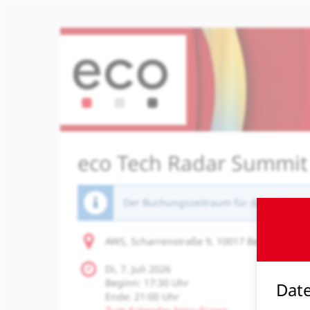
Zum
Haupt-
Inhalt
springen
eco Tech Radar Summi
Der Buchungszeitraum für diese Veranst
AWS, Scharrenstraße 9, 10017 Berlin
Di, 7. Juli 2026
Beginn:
17:30
Uhr
Date
Ende:
21:00
Uhr