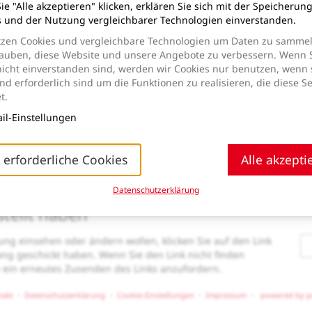
e "Alle akzeptieren" klicken, erklären Sie sich mit der Speicherun
s und der Nutzung vergleichbarer Technologien einverstanden.
tzen Cookies und vergleichbare Technologien um Daten zu sammel
lauben, diese Website und unsere Angebote zu verbessern. Wenn 
nicht einverstanden sind, werden wir Cookies nur benutzen, wenn 
d erforderlich sind um die Funktionen zu realisieren, die diese Se
t.
il-Einstellungen
 erforderliche Cookies
Alle akzepti
Datenschutzerklärung
stellt haben
ung einsehen oder ändern wollen, klicken Sie auf den Link
gang geschickt haben. Wenn Sie den Link nicht finden
m ein erneutes Zusenden des Links anzufordern.
takt
Datenschutzerklärung
Cookie-Einstellungen
Impressum
powered by pr