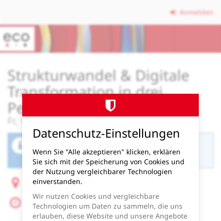
Zum
Anmelden
Haupt-
Inhalt
springen
Strukturwandel & Digitale
Transformation in drei
Perspektiven
Fr, 12. September 2025
Datenschutz-Einstellungen
Der Buchungszeitraum für diese Veranstaltung
Wenn Sie "Alle akzeptieren" klicken, erklären
ist beendet.
Sie sich mit der Speicherung von Cookies und
der Nutzung vergleichbarer Technologien
einverstanden.
Schloss Paffendorf, Burggasse 1, 50126 Bergheim
Wir nutzen Cookies und vergleichbare
Fr, 12. September 2025
Technologien um Daten zu sammeln, die uns
Beginn:
10:30
Uhr
erlauben, diese Website und unsere Angebote