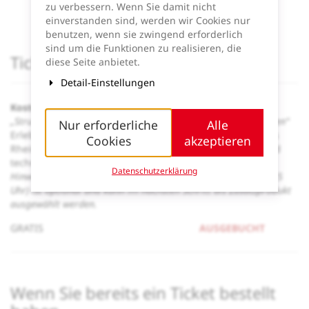
Ende:
17:30
Uhr
zu verbessern. Wenn Sie damit nicht
Zum Kalender hinzufügen
einverstanden sind, werden wir Cookies nur
benutzen, wenn sie zwingend erforderlich
sind um die Funktionen zu realisieren, die
Produkte
Tickets
diese Seite anbietet.
Detail-Einstellungen
Kostenfreie Teilnahme an der Veranstaltung
„Strukturwandel & Digitale Transformation in drei Perspektiven“
Nur erforderliche
Alle
Erleben Sie spannende Impulse zur digitalen Zukunft des
Cookies
akzeptieren
Rheinischen Reviers – aus wirtschaftlicher, politischer und
technologischer Sicht.
Datenschutzerklärung
Hinweis: Die Teilnahme an der geführten Bustour (10:00–12:15
Uhr) ist optional und kann im nächsten Schritt als Zusatzprodukt
ausgewählt werden.
GRATIS
AUSGEBUCHT
Wenn Sie bereits ein Ticket bestellt