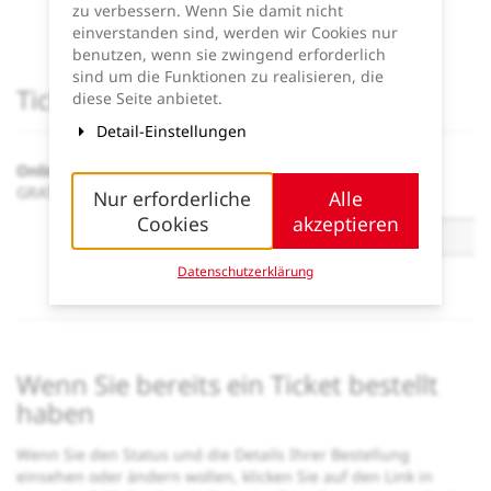
Ende:
10:00
Uhr
zu verbessern. Wenn Sie damit nicht
Zum Kalender hinzufügen
einverstanden sind, werden wir Cookies nur
benutzen, wenn sie zwingend erforderlich
sind um die Funktionen zu realisieren, die
Produkte
Tickets
diese Seite anbietet.
Detail-Einstellungen
Online Teilnahme
GRATIS
Menge
Nur erforderliche
Alle
-
Cookies
akzeptieren
Datenschutzerklärung
+
Wenn Sie bereits ein Ticket bestellt
haben
Wenn Sie den Status und die Details Ihrer Bestellung
einsehen oder ändern wollen, klicken Sie auf den Link in