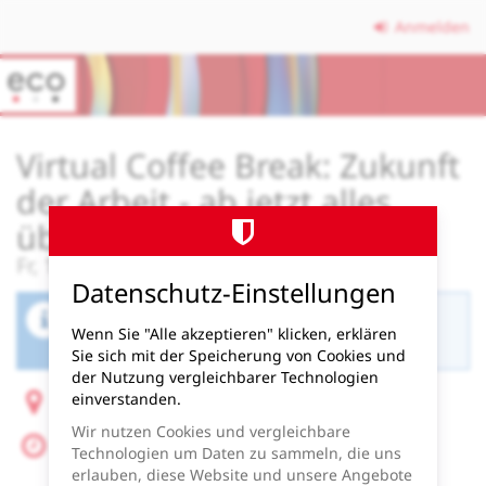
Zum
Anmelden
Haupt-
Inhalt
springen
Virtual Coffee Break: Zukunft
der Arbeit - ab jetzt alles
über Agenten?
Fr, 19. Juni 2026
Datenschutz-Einstellungen
Der Buchungszeitraum für diese Veranstaltung
Wenn Sie "Alle akzeptieren" klicken, erklären
ist beendet.
Sie sich mit der Speicherung von Cookies und
der Nutzung vergleichbarer Technologien
einverstanden.
Online (Microsoft Teams)
Wir nutzen Cookies und vergleichbare
Fr, 19. Juni 2026
Technologien um Daten zu sammeln, die uns
Beginn:
09:00
Uhr
erlauben, diese Website und unsere Angebote